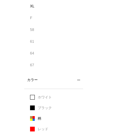
XL
F
58
61
64
67
カラー
ホワイト
ブラック
柄
レッド