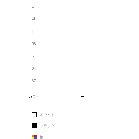
L
XL
F
58
61
64
67
カラー
ホワイト
ブラック
柄