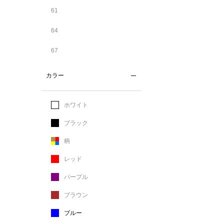
61
64
67
カラー
ホワイト
ブラック
柄
レッド
パープル
ブラウン
ブルー