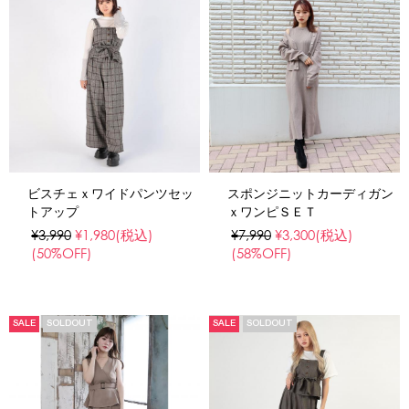
ビスチェｘワイドパンツセッ
スポンジニットカーディガン
トアップ
ｘワンピＳＥＴ
¥3,990
¥1,980
(税込)
¥7,990
¥3,300
(税込)
(50%OFF)
(58%OFF)
SALE
SOLDOUT
SALE
SOLDOUT