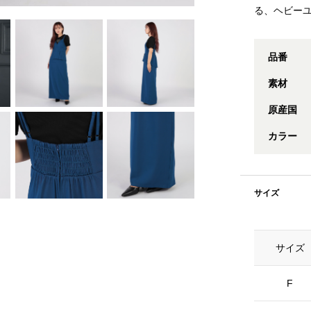
る、ヘビー
品番
素材
原産国
カラー
サイズ
サイズ
F