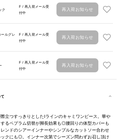
F / 再入荷メール受
再入荷お知らせ
ック
付中
コールグレ
F / 再入荷メール受
再入荷お知らせ
付中
F / 再入荷メール受
再入荷お知らせ
ー
付中
いて
が際立つすっきりとしたIラインのキャミワンピース。華や
スするペプラム切替が脚長効果も◎腰回りの体型カバーも
トレンドのシアーインナーやシンプルなカットソー合わせ
ルックにも◎。インナー次第でシーズン問わずお召し頂け