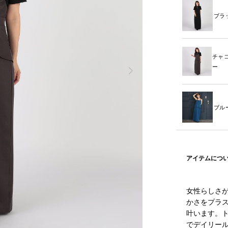
ブラ
チャ
ー
ブル
アイテムにつ
女性らしさ
かさをプラ
叶います。
でデイリー