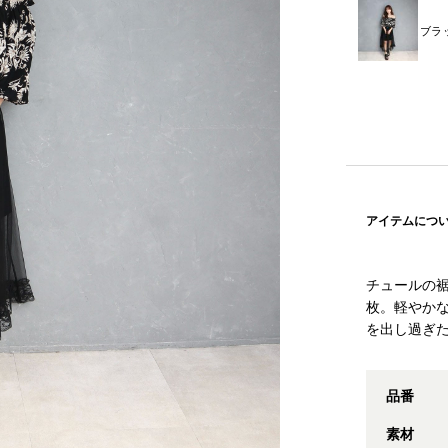
ブラ
アイテムにつ
チュールの
枚。軽やか
を出し過ぎ
品番
素材