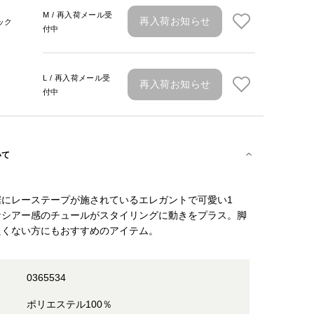
M / 再入荷メール受
再入荷お知らせ
ック
付中
L / 再入荷メール受
再入荷お知らせ
付中
いて
裾にレーステープが施されているエレガントで可愛い1
なシアー感のチュールがスタイリングに動きをプラス。脚
たくない方にもおすすめのアイテム。
0365534
ポリエステル100％