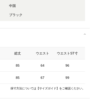
中国
ブラック
総丈
ウエスト
ウエストST寸
裏地丈
85
64
96
42
85
67
99
42
採寸方法については
【サイズガイド】
をご確認ください。