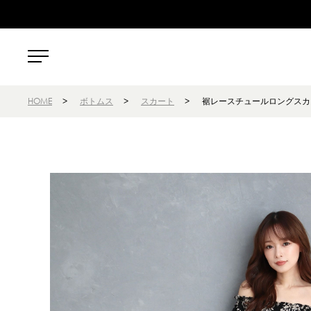
HOME
>
ボトムス
>
スカート
>
裾レースチュールロングスカ