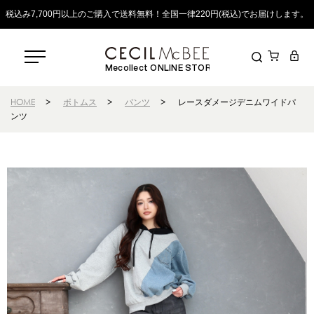
税込み7,700円以上のご購入で送料無料！全国一律220円(税込)でお届けします。
Mecollect ONLINE STORE
HOME
>
ボトムス
>
パンツ
>
レースダメージデニムワイドパ
ンツ