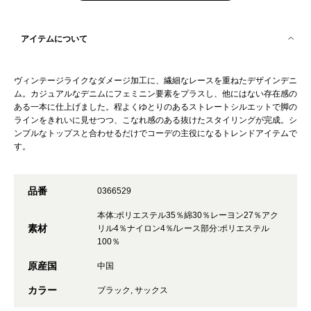
アイテムについて
ヴィンテージライクなダメージ加工に、繊細なレースを重ねたデザインデニ
ム。カジュアルなデニムにフェミニン要素をプラスし、他にはない存在感の
ある一本に仕上げました。程よくゆとりのあるストレートシルエットで脚の
ラインをきれいに見せつつ、こなれ感のある抜けたスタイリングが完成。シ
ンプルなトップスと合わせるだけでコーデの主役になるトレンドアイテムで
す。
品番
0366529
本体:ポリエステル35％綿30％レーヨン27％アク
素材
リル4％ナイロン4％/レース部分:ポリエステル
100％
原産国
中国
カラー
ブラック, サックス