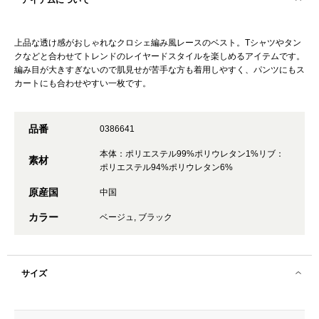
アイテムについて
上品な透け感がおしゃれなクロシェ編み風レースのベスト。Tシャツやタン
クなどと合わせてトレンドのレイヤードスタイルを楽しめるアイテムです。
編み目が大きすぎないので肌見せが苦手な方も着用しやすく、パンツにもス
カートにも合わせやすい一枚です。
品番
0386641
本体：ポリエステル99%ポリウレタン1%リブ：
素材
ポリエステル94%ポリウレタン6%
原産国
中国
カラー
ベージュ, ブラック
サイズ