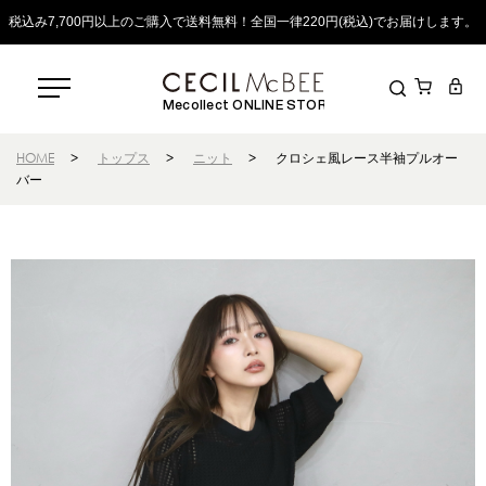
税込み7,700円以上のご購入で送料無料！全国一律220円(税込)でお届けします。
Mecollect ONLINE STORE
HOME
>
トップス
>
ニット
>
クロシェ風レース半袖プルオー
バー