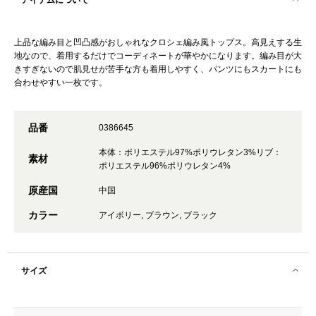
アイテムについて
上品な編み目と凹凸感がおしゃれなクロシェ編み風トップス。高見えする生
地なので、着用するだけでコーディネートが華やかになります。編み目が大
きすぎないので肌見せが苦手な方も着用しやすく、パンツにもスカートにも
合わせやすい一枚です。
品番
0386645
本体：ポリエステル97%ポリウレタン3%リブ：
素材
ポリエステル96%ポリウレタン4%
原産国
中国
カラー
アイボリー, ブラウン, ブラック
サイズ