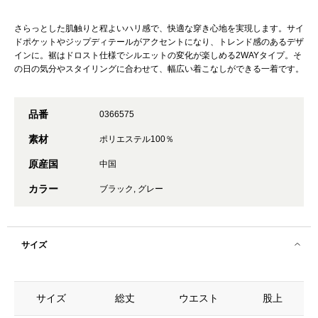
さらっとした肌触りと程よいハリ感で、快適な穿き心地を実現します。サイ
ドポケットやジップディテールがアクセントになり、トレンド感のあるデザ
インに。裾はドロスト仕様でシルエットの変化が楽しめる2WAYタイプ。そ
の日の気分やスタイリングに合わせて、幅広い着こなしができる一着です。
品番
0366575
素材
ポリエステル100％
原産国
中国
カラー
ブラック, グレー
サイズ
サイズ
総丈
ウエスト
股上