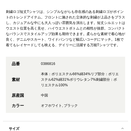
刺繍ロゴ短丈Tシャツは、シンプルながらも存在感のある刺繍ロゴがポイン
トのトレンドアイテム。フロントに施された立体的な刺繍が上品さをプラス
し、カジュアルな中にも大人っぽい雰囲気を演出します。短丈シルエットは
ウエスト位置を高く見せ、ハイウエストボトムとの相性が抜群。コンパクト
なバランスでスタイルアップ効果も期待できます。柔らかな素材で着心地が
良く、デニムやスカート、ワイドパンツなど幅広いコーデにマッチ。1枚で
着てもレイヤードしても映える、デイリーに活躍する万能Tシャツです。
品番
0386816
本体：ポリエステル66%綿34%リブ部分：ポリエ
素材
ステル62%綿31%ポリウレタン7%刺繍部分：ポ
リエステル100%
原産国
中国
カラー
オフホワイト, ブラック
サイズ