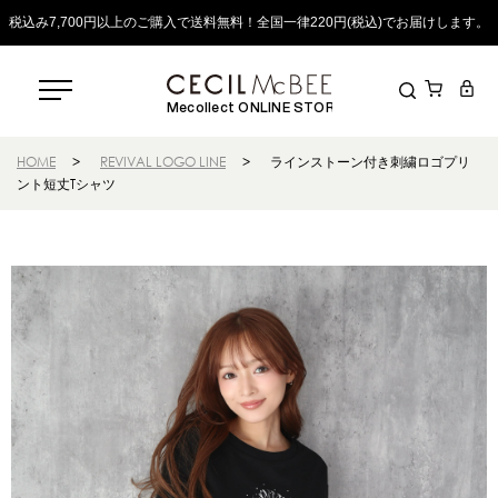
税込み7,700円以上のご購入で送料無料！全国一律220円(税込)でお届けします。
Mecollect ONLINE STORE
HOME
>
REVIVAL LOGO LINE
>
ラインストーン付き刺繍ロゴプリ
ント短丈Tシャツ