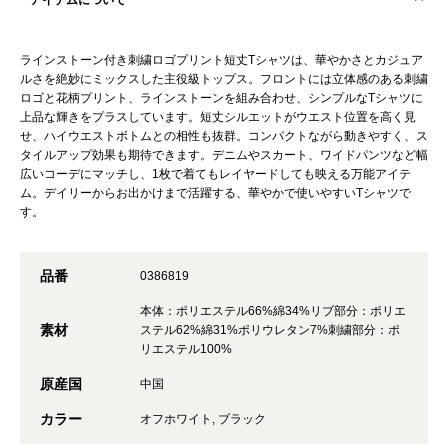
アイテムについて
ラインストーン付き刺繍ロゴプリント短丈Tシャツは、華やかさとカジュア
ルさを絶妙にミックスした主役級トップス。フロントには立体感のある刺繍
ロゴと花柄プリント、ラインストーンを組み合わせ、シンプルなTシャツに
上品な輝きをプラスしています。短丈シルエットがウエスト位置を高く見
せ、ハイウエストボトムとの相性も抜群。コンパクトながら動きやすく、ス
タイルアップ効果も期待できます。デニムやスカート、ワイドパンツなど幅
広いコーデにマッチし、1枚で着てもレイヤードしても映える万能アイテ
ム。デイリーからお出かけまで活躍する、華やかで使いやすいTシャツで
す。
品番
0386819
本体：ポリエステル66%綿34%リブ部分：ポリエ
素材
ステル62%綿31%ポリウレタン7%刺繍部分：ポ
リエステル100%
原産国
中国
カラー
オフホワイト, ブラック