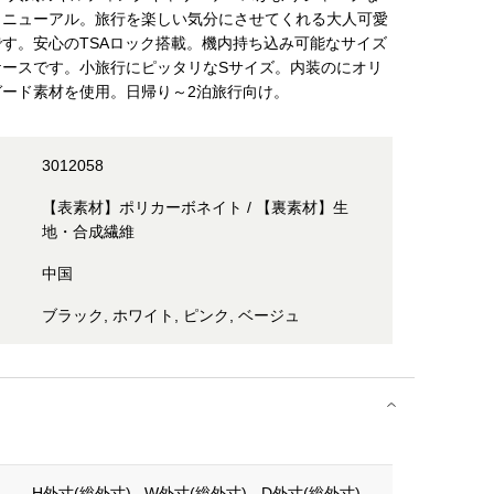
リニューアル。旅行を楽しい気分にさせてくれる大人可愛
す。安心のTSAロック搭載。機内持ち込み可能なサイズ
ケースです。小旅行にピッタリなSサイズ。内装のにオリ
ガード素材を使用。日帰り～2泊旅行向け。
3012058
【表素材】ポリカーボネイト / 【裏素材】生
地・合成繊維
中国
ブラック, ホワイト, ピンク, ベージュ
H外寸(総外寸)
W外寸(総外寸)
D外寸(総外寸)
重さ