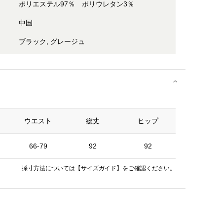
ポリエステル97％ ポリウレタン3％
中国
ブラック, グレージュ
ウエスト
総丈
ヒップ
66-79
92
92
採寸方法については
【サイズガイド】
をご確認ください。