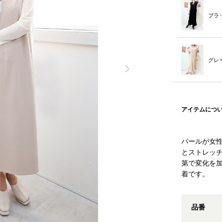
ブラ
グレ
アイテムにつ
パールが女
とストレッ
第で変化を
着です。
品番