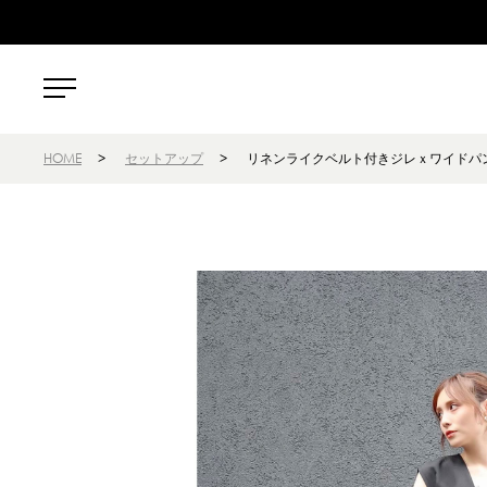
HOME
>
セットアップ
>
リネンライクベルト付きジレｘワイドパ