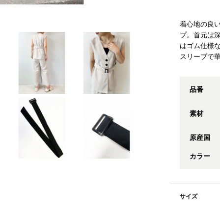
着心地の良
プ。首元は
はゴム仕様
スリーブで
品番
素材
原産国
カラー
サイズ