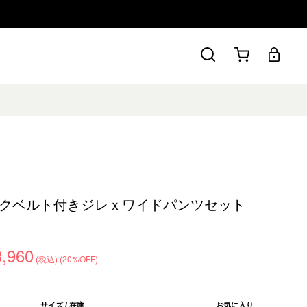
クベルト付きジレｘワイドパンツセット
3,960
(税込)
(20%OFF)
サイズ / 在庫
お気に入り