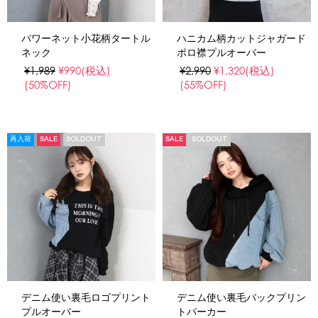
パワーネット小花柄タートル
ハニカム柄カットジャガード
ネック
ポロ襟プルオーバー
¥1,989
¥990
(税込)
¥2,990
¥1,320
(税込)
(50%OFF)
(55%OFF)
再入荷
SALE
SOLDOUT
SALE
SOLDOUT
デニム使い裏毛ロゴプリント
デニム使い裏毛バックプリン
プルオーバー
トパーカー