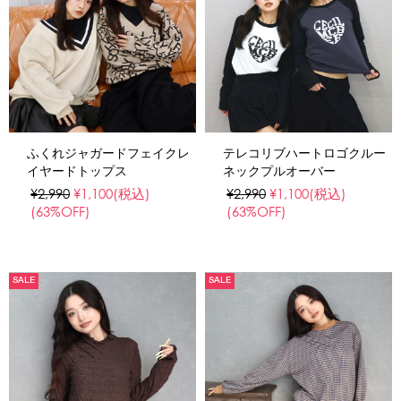
ふくれジャガードフェイクレ
テレコリブハートロゴクルー
イヤードトップス
ネックプルオーバー
¥2,990
¥1,100
(税込)
¥2,990
¥1,100
(税込)
(63%OFF)
(63%OFF)
SALE
SALE