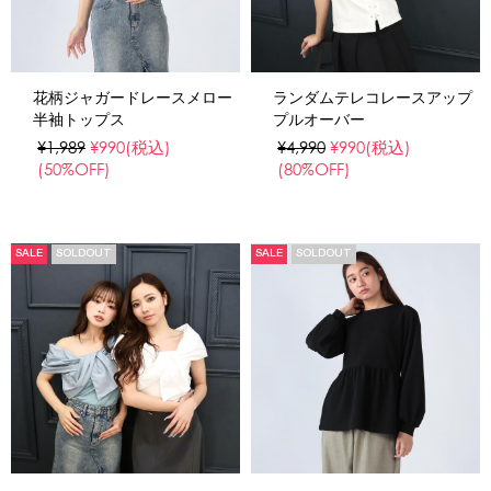
花柄ジャガードレースメロー
ランダムテレコレースアップ
半袖トップス
プルオーバー
¥1,989
¥990
(税込)
¥4,990
¥990
(税込)
(50%OFF)
(80%OFF)
SALE
SOLDOUT
SALE
SOLDOUT