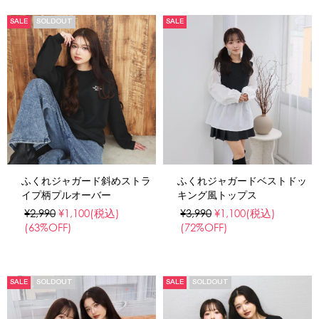
SALE
SOLDOUT
SALE
ふくれジャガード斜めストラ
ふくれジャガードベストドッ
イプ柄プルオーバー
キング風トップス
¥2,990
¥1,100
(税込)
¥3,990
¥1,100
(税込)
(63%OFF)
(72%OFF)
SALE
SOLDOUT
SALE
SOLDOUT