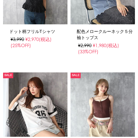
ドット柄フリルTシャツ
配色メロークルーネック５分
袖トップス
¥3,990
¥2,970
(税込)
(25%OFF)
¥2,990
¥1,980
(税込)
(33%OFF)
SALE
SALE