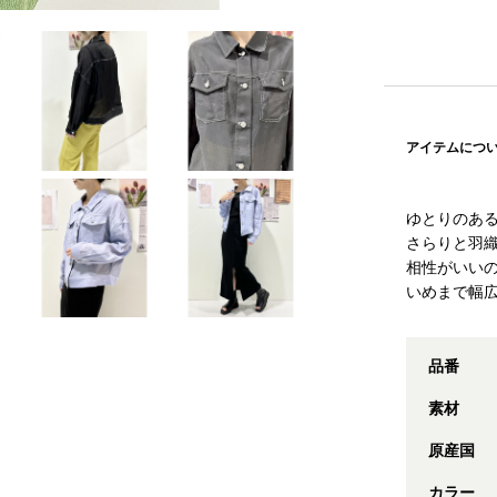
アイテムにつ
ゆとりのあ
さらりと羽
相性がいい
いめまで幅
品番
素材
原産国
カラー