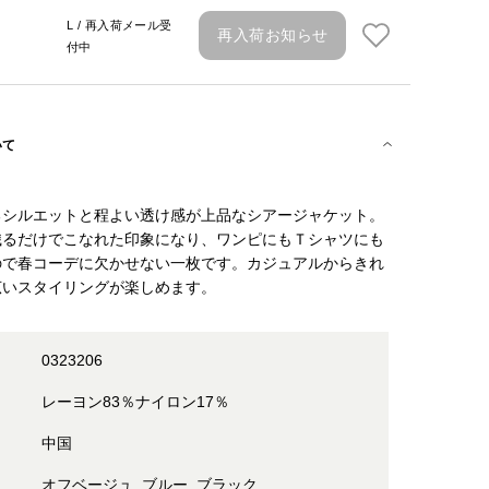
L / 再入荷メール受
再入荷お知らせ
付中
いて
るシルエットと程よい透け感が上品なシアージャケット。
織るだけでこなれた印象になり、ワンピにもＴシャツにも
ので春コーデに欠かせない一枚です。カジュアルからきれ
広いスタイリングが楽しめます。
0323206
レーヨン83％ナイロン17％
中国
オフベージュ, ブルー, ブラック