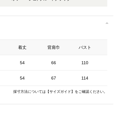
着丈
背肩巾
バスト
裾巾
54
66
110
101
54
67
114
105
採寸方法については
【サイズガイド】
をご確認ください。