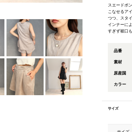
スエードポ
こなせるア
つつ、スタ
インナーに
すぎず裾口
品番
素材
原産国
カラー
サイズ
サイズ