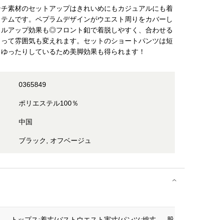
ンチ素材のセットアップはきれいめにもカジュアルにも着
イテムです。ペプラムデザインがウエスト周りをカバーし
イルアップ効果も◎フロント釦で着脱しやすく、合わせる
よって雰囲気も変えれます。セットのショートパンツは短
もゆったりしているため美脚効果も得られます！
0365849
ポリエステル100％
中国
ブラック, オフベージュ
トップス:着丈/バスト
ウエスト実寸/パンツ:総丈
股上/股下
ウ