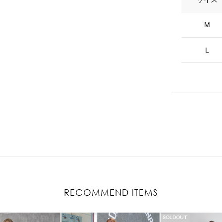
M
L
RECOMMEND ITEMS
SOLDOUT