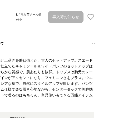
L / 再入荷メール受
再入荷お知らせ
付中
いて
感と上品さを兼ね備えた、大人のセットアップ。スエード
で仕立てたキャミソール＆ワイドパンツのセットアップは
滑らかな質感で、肌あたりも抜群。トップスは胸元のレー
ザインがアクセントになり、フェミニンさをプラス。ウエ
フレアな裾で、自然にスタイルアップが叶います。パンツ
ゴム仕様で楽な履き心地ながら、センタータックで美脚効
ットで着るのはもちろん、単品使いもできる万能アイテム