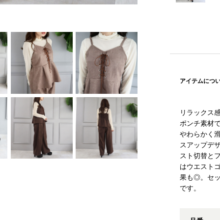
アイテムにつ
リラックス
ポンチ素材
やわらかく
スアップデ
スト切替と
はウエスト
果も◎。セ
です。