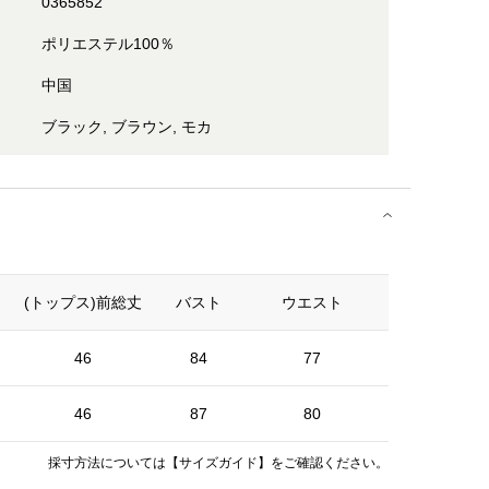
0365852
ポリエステル100％
中国
ブラック, ブラウン, モカ
(トップス)前総丈
バスト
ウエスト
裾幅
46
84
77
130
46
87
80
133
採寸方法については
【サイズガイド】
をご確認ください。