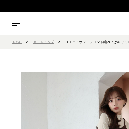
HOME
>
セットアップ
>
スエードポンチフロント編み上げキャミ