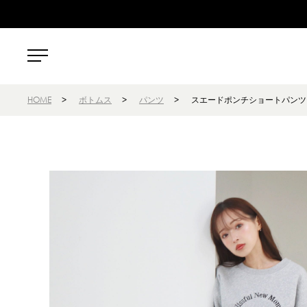
HOME
>
ボトムス
>
パンツ
>
スエードポンチショートパンツ