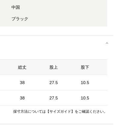
中国
ブラック
総丈
股上
股下
ウエスト
38
27.5
10.5
66
38
27.5
10.5
69
採寸方法については
【サイズガイド】
をご確認ください。