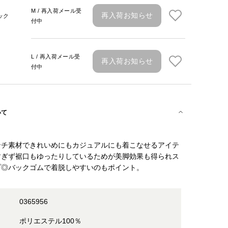
M / 再入荷メール受
再入荷お知らせ
ック
付中
L / 再入荷メール受
再入荷お知らせ
付中
いて
ンチ素材できれいめにもカジュアルにも着こなせるアイテ
すぎず裾口もゆったりしているためが美脚効果も得られス
プ◎バックゴムで着脱しやすいのもポイント。
0365956
ポリエステル100％