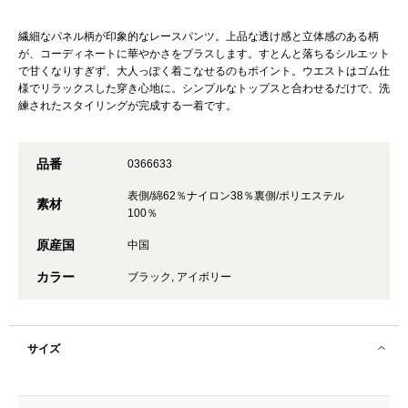
繊細なパネル柄が印象的なレースパンツ。上品な透け感と立体感のある柄
が、コーディネートに華やかさをプラスします。すとんと落ちるシルエット
で甘くなりすぎず、大人っぽく着こなせるのもポイント。ウエストはゴム仕
様でリラックスした穿き心地に。シンプルなトップスと合わせるだけで、洗
練されたスタイリングが完成する一着です。
品番
0366633
表側/綿62％ナイロン38％裏側/ポリエステル
素材
100％
原産国
中国
カラー
ブラック, アイボリー
サイズ