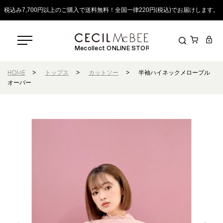
税込み7,700円以上のご購入で送料無料！全国一律220円(税込)でお届けします。
Mecollect ONLINE STORE
HOME
>
トップス
>
カットソー
>
半袖ハイネックメロープル
オーバー