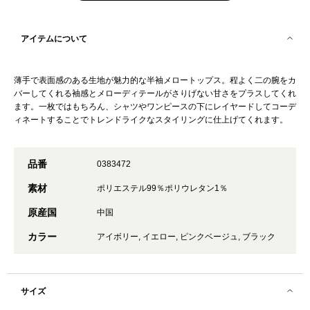
アイテムについて
薄手で表面感のある生地が魅力的な半袖メロートップス。程よく二の腕をカ
バーしてくれる袖感とメローディテールがさりげない甘さをプラスしてくれ
ます。一枚ではもちろん、シャツやワンピースの下にレイヤードしてコーデ
ィネートすることでトレンドライクなスタイリングに仕上げてくれます。
品番
0383472
素材
ポリエステル99％ポリウレタン1％
原産国
中国
カラー
アイボリー, イエロー, ピンクベージュ, ブラック
サイズ