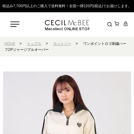
税込み7,700円以上のご購入で送料無料！全国一律220円(税込)でお届けします。
Mecollect ONLINE STORE
HOME
>
トップス
>
カットソー
>
ワンポイントロゴ刺繍ハー
フZIPジャージプルオーバー