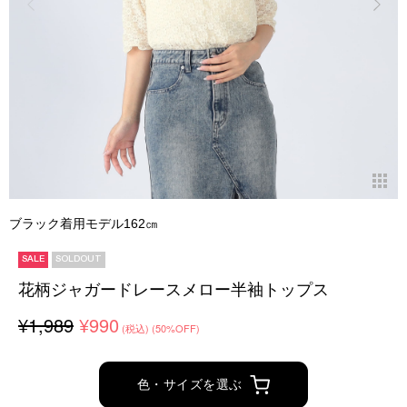
ブラック着用モデル162㎝
SALE
SOLDOUT
花柄ジャガードレースメロー半袖トップス
¥1,989
¥990
(税込)
(50%OFF)
色・サイズを選ぶ