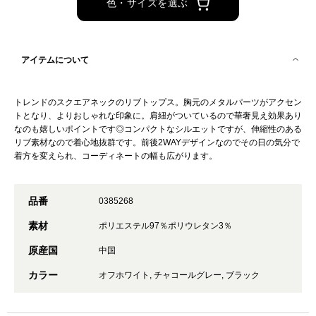
色・サイズを選ぶ
アイテムについて
トレンドのスクエアネックのリブトップス。胸元のメタルパーツがアクセン
トとなり、よりおしゃれな印象に。肩紐がついているので華奢見え効果あり
なのも嬉しいポイントです◎コンパクトなシルエットですが、伸縮性のある
リブ素材なので着心地抜群です。前後2WAYデザインなのでその日の気分で
着方を変えられ、コーディネートの幅も広がります。
品番
0385268
素材
ポリエステル97％ポリウレタン3％
原産国
中国
カラー
オフホワイト, チャコールグレー, ブラック