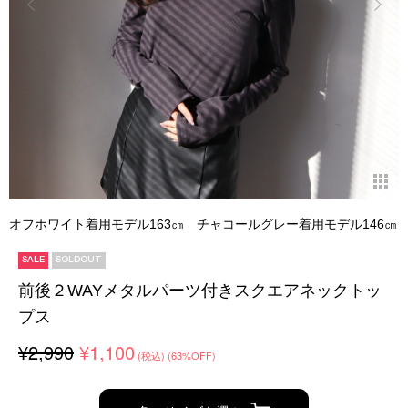
オフホワイト着用モデル163㎝ チャコールグレー着用モデル146㎝
SALE
SOLDOUT
前後２WAYメタルパーツ付きスクエアネックトッ
プス
¥2,990
¥1,100
(税込)
(63%OFF)