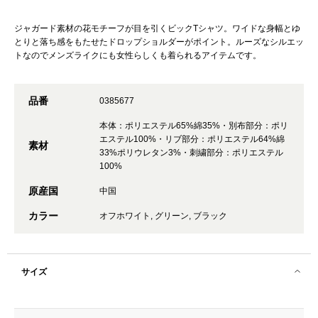
ジャガード素材の花モチーフが目を引くビックTシャツ。ワイドな身幅とゆ
とりと落ち感をもたせたドロップショルダーがポイント。ルーズなシルエッ
トなのでメンズライクにも女性らしくも着られるアイテムです。
品番
0385677
本体：ポリエステル65%綿35%・別布部分：ポリ
エステル100%・リブ部分：ポリエステル64%綿
素材
33%ポリウレタン3%・刺繍部分：ポリエステル
100%
原産国
中国
カラー
オフホワイト, グリーン, ブラック
サイズ