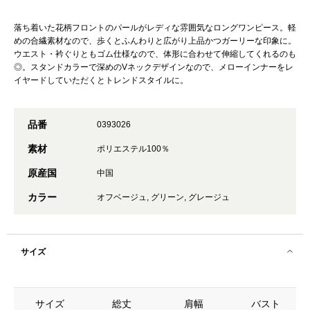
落ち着いた花柄フロントのパールがレディな雰囲気なロングワンピース。軽
めの合繊素材なので、歩くとふんわりと広がり上品かつガーリーな印象に。
ウエスト・衿ぐりともゴム仕様なので、体形に合わせて伸縮してくれるのも
◎。スタンドカラーで深めのVネックデザインなので、メローインナーをレ
イヤードしていただくとトレンドスタイルに。
品番
0393026
素材
ポリエステル100％
原産国
中国
カラー
オフベージュ, グリーン, グレージュ
サイズ
サイズ
総丈
肩幅
バスト