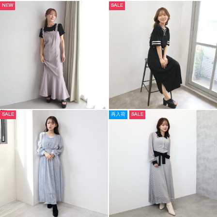
NEW
SALE
SALE
再入荷
SALE