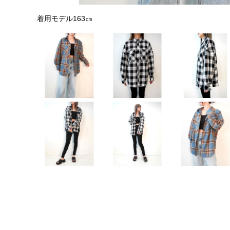
着用モデル163㎝