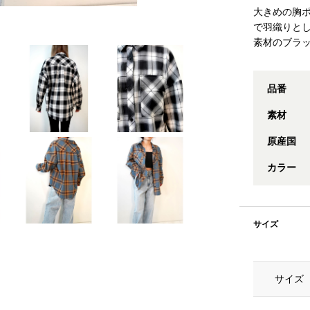
大きめの胸
で羽織りと
素材のブラ
品番
素材
原産国
カラー
サイズ
サイズ