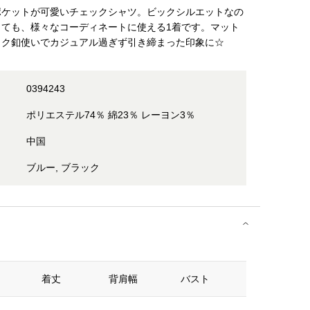
ポケットが可愛いチェックシャツ。ビックシルエットなの
しても、様々なコーディネートに使える1着です。マット
ック釦使いでカジュアル過ぎず引き締まった印象に☆
0394243
ポリエステル74％ 綿23％ レーヨン3％
中国
ブルー, ブラック
着丈
背肩幅
バスト
裾巾