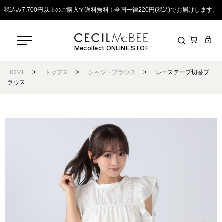
税込み7,700円以上のご購入で送料無料！全国一律220円(税込)でお届けします。
Mecollect ONLINE STORE
HOME
>
トップス
>
シャツ・ブラウス
>
レーステープ切替ブ
ラウス