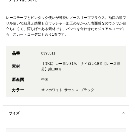
アイテムについて
レーステープとピンタック使いが可愛いノースリーブブラウス。袖口の縦フ
リル使いで細見え効果も◎ワッシャー加工のかかった表面感なのでシワが目
立ちにくく、涼しげのある素材です。パンツを合わせたカジュアルコーデに
も、スカートコーデにも合う1着です。
品番
0395511
【本体】レーヨン81％ ナイロン19％【レース部
素材
分】綿100％
原産国
中国
カラー
オフホワイト, サックス, ブラック
サイズ