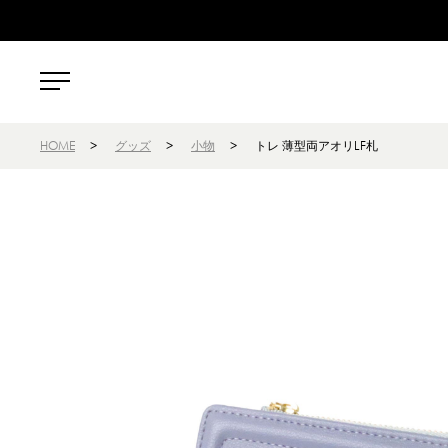
HOME
>
グッズ
>
小物
>
トレ 薄型両アオリLF札