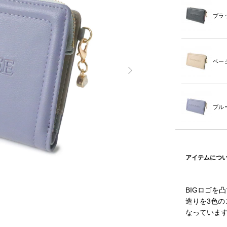
ブラ
ベー
ブル
アイテムにつ
BIGロゴを
造りを3色
なっていま