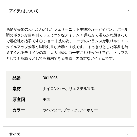
アイテムについて
毛足が長めのふわふわとしたフェザーニット生地のカーディガン。 パール
調のボタンが目を引くフェミニンなアイテム！ 柔らかく滑らかな肌さわり
で着心地が抜群です◎ ショート丈の為、コーデのバランスが取りやすく ス
タイルアップ効果や脚長効果が抜群の１枚です。 すっきりとした印象を与
えてくれるデザインの為、大人可愛いコーデにもぴったりです。 トップス
としても羽織りとしても着用できる着回し力抜群なアイテムです。
品番
3012035
素材
ナイロン85%ポリエステル15%
原産国
中国
カラー
ラベンダー, ブラック, アイボリー
サイズ