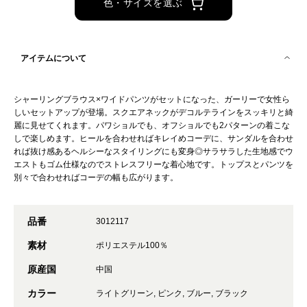
色・サイズを選ぶ
アイテムについて
シャーリングブラウス×ワイドパンツがセットになった、ガーリーで女性ら
しいセットアップが登場。スクエアネックがデコルテラインをスッキリと綺
麗に見せてくれます。パワショルでも、オフショルでも2パターンの着こな
しで楽しめます。ヒールを合わせればキレイめコーデに、サンダルを合わせ
れば抜け感あるヘルシーなスタイリングにも変身◎サラサラした生地感でウ
エストもゴム仕様なのでストレスフリーな着心地です。トップスとパンツを
別々で合わせればコーデの幅も広がります。
品番
3012117
素材
ポリエステル100％
原産国
中国
カラー
ライトグリーン, ピンク, ブルー, ブラック