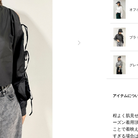
オフ
ブラ
グレ
アイテムにつ
程よく肌見
ーズン着用
ことで着映
すぎる場合