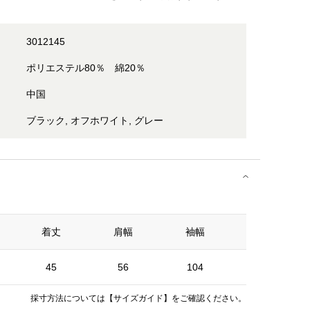
3012145
ポリエステル80％ 綿20％
中国
ブラック, オフホワイト, グレー
着丈
肩幅
袖幅
そで丈
45
56
104
50
採寸方法については
【サイズガイド】
をご確認ください。