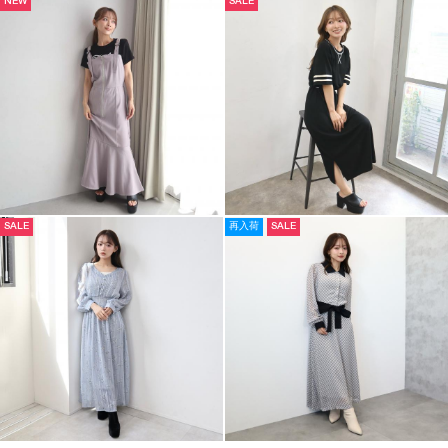
NEW
SALE
SALE
再入荷
SALE