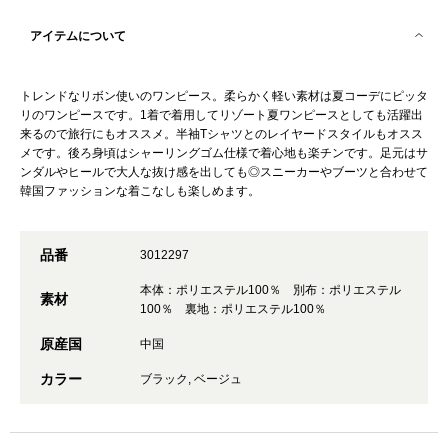
アイテムについて
トレンドなリボン使いのワンピース。柔らかく軽い素材は夏コーデにピッタ
リのワンピースです。1着で着用してリゾート夏ワンピースとしても活躍出
来るので旅行にもオススメ。半袖Tシャツとのレイヤードスタイルもオスス
メです。後ろ身頃はシャーリングゴム仕様で着心地も楽チンです。足元はサ
ンダルやヒールで大人な抜け感を出しても◎スニーカーやブーツと合わせて
韓国ファッションな着こなしも楽しめます。
品番
3012297
本体：ポリエステル100％ 別布：ポリエステル
素材
100％ 裏地：ポリエステル100％
原産国
中国
カラー
ブラック, ベージュ