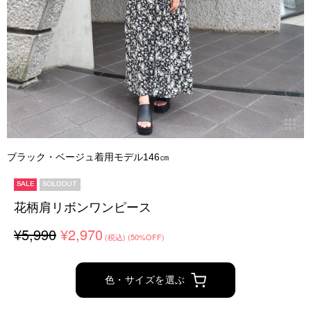
ブラック・ベージュ着用モデル146㎝
SALE
SOLDOUT
花柄肩リボンワンピース
¥5,990
¥2,970
(税込)
(50%OFF)
色・サイズを選ぶ