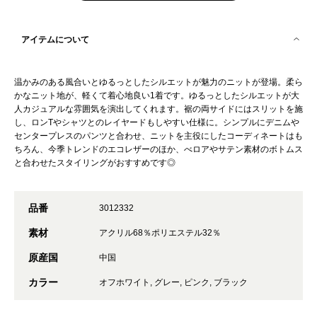
アイテムについて
温かみのある風合いとゆるっとしたシルエットが魅力のニットが登場。柔ら
かなニット地が、軽くて着心地良い1着です。ゆるっとしたシルエットが大
人カジュアルな雰囲気を演出してくれます。裾の両サイドにはスリットを施
し、ロンTやシャツとのレイヤードもしやすい仕様に。シンプルにデニムや
センタープレスのパンツと合わせ、ニットを主役にしたコーディネートはも
ちろん、今季トレンドのエコレザーのほか、べロアやサテン素材のボトムス
と合わせたスタイリングがおすすめです◎
品番
3012332
素材
アクリル68％ポリエステル32％
原産国
中国
カラー
オフホワイト, グレー, ピンク, ブラック