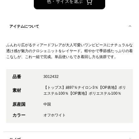
色・サイズを選ぶ
アイテムについて
ふんわり広がるティアードフレアが大人可愛いワンピピースにナチュラルな
透け感が魅力のクロシェニットをレイヤード。軽やかで季節感たっぷりの着
こなしが、これ一組で完成。単品使いもでき着回し力も抜群です。
品番
3012432
【トップス】綿97％ナイロン3％【OP表地】ポリ
素材
エステル100％【OP裏地】ポリエステル100％
原産国
中国
カラー
オフホワイト