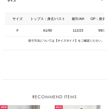
サイズ
サイズ
トップス：身丈/バスト
裾巾/AH
OP：身丈/
F
61/90
112/23
99/120
採寸方法については
【サイズガイド】
をご確認ください。
RECOMMEND ITEMS
NEW
SALE