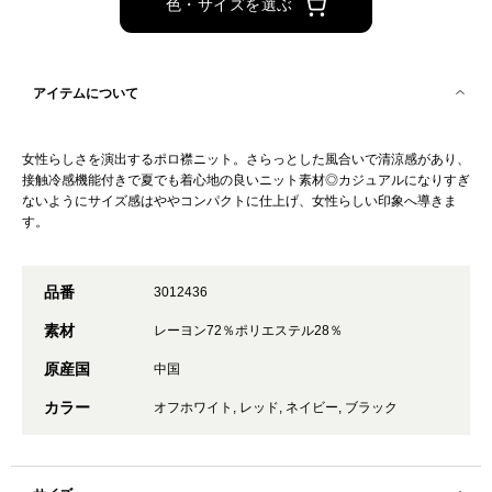
色・サイズを選ぶ
アイテムについて
女性らしさを演出するポロ襟ニット。さらっとした風合いで清涼感があり、
接触冷感機能付きで夏でも着心地の良いニット素材◎カジュアルになりすぎ
ないようにサイズ感はややコンパクトに仕上げ、女性らしい印象へ導きま
す。
品番
3012436
素材
レーヨン72％ポリエステル28％
原産国
中国
カラー
オフホワイト, レッド, ネイビー, ブラック