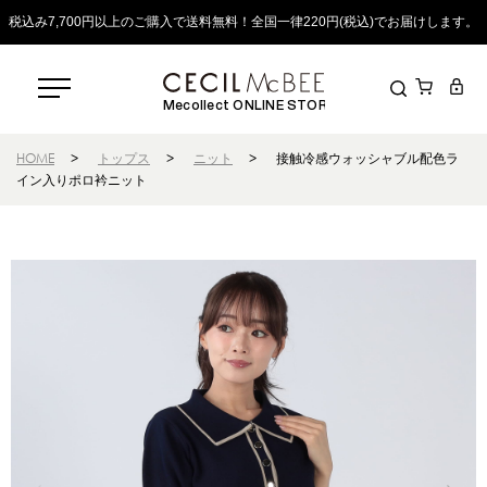
税込み7,700円以上のご購入で送料無料！全国一律220円(税込)でお届けします。
Mecollect ONLINE STORE
HOME
>
トップス
>
ニット
>
接触冷感ウォッシャブル配色ラ
イン入りポロ衿ニット