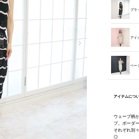
ブラ
アイ
ベー
アイテムにつ
ウェーブ柄
プ。ボーダ
それぞれ別
◎