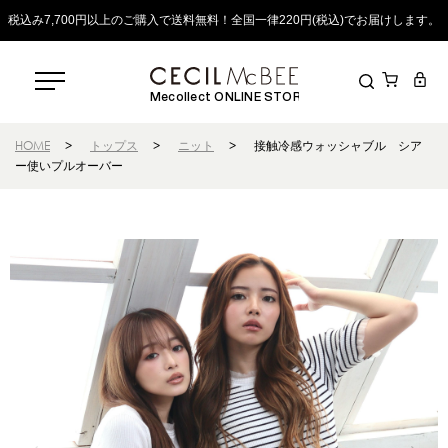
税込み7,700円以上のご購入で送料無料！全国一律220円(税込)でお届けします。
Mecollect ONLINE STORE
HOME
>
トップス
>
ニット
>
接触冷感ウォッシャブル シア
ー使いプルオーバー