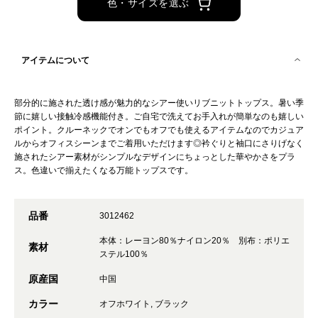
色・サイズを選ぶ
アイテムについて
部分的に施された透け感が魅力的なシアー使いリブニットトップス。暑い季
節に嬉しい接触冷感機能付き。ご自宅で洗えてお手入れが簡単なのも嬉しい
ポイント。クルーネックでオンでもオフでも使えるアイテムなのでカジュア
ルからオフィスシーンまでご着用いただけます◎衿ぐりと袖口にさりげなく
施されたシアー素材がシンプルなデザインにちょっとした華やかさをプラ
ス。色違いで揃えたくなる万能トップスです。
品番
3012462
本体：レーヨン80％ナイロン20％ 別布：ポリエ
素材
ステル100％
原産国
中国
カラー
オフホワイト, ブラック