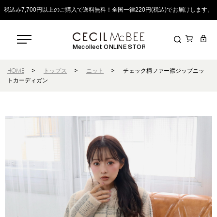
税込み7,700円以上のご購入で送料無料！全国一律220円(税込)でお届けします。
Mecollect ONLINE STORE
HOME
>
トップス
>
ニット
>
チェック柄ファー襟ジップニッ
トカーディガン