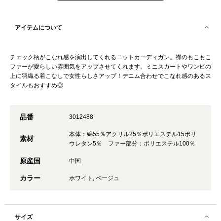
アイテムについて
チェック柄がこなれ感を演出してくれるニットカーディガン。襟のもこもこ
ファーが愛らしい雰囲気をアップさせてくれます。ミニスカートやワンピの
上に羽織る着こなしで女性らしさアップ！デニム合わせでこなれ感のあるス
タイルもおすすめ◎
品番
3012488
本体：綿55％アクリル25％ポリエステル15ポリ
素材
ウレタン5％ ファー部分：ポリエステル100％
原産国
中国
カラー
ホワイト, ベージュ
サイズ