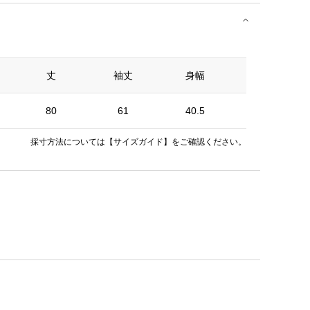
丈
袖丈
身幅
肩幅
80
61
40.5
33
採寸方法については
【サイズガイド】
をご確認ください。