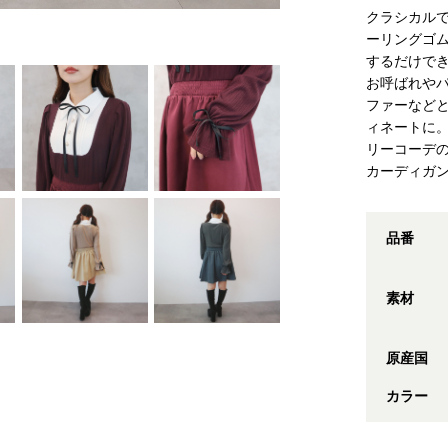
クラシカル
ーリングゴ
するだけで
お呼ばれや
ファーなど
ィネートに
リーコーデ
カーディガ
品番
素材
原産国
カラー