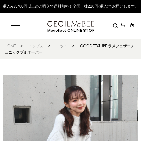
税込み7,700円以上のご購入で送料無料！全国一律220円(税込)でお届けします。
Mecollect ONLINE STORE
HOME
>
トップス
>
ニット
>
GOOD TEXTURE ラメフェザーチ
ュニックプルオーバー