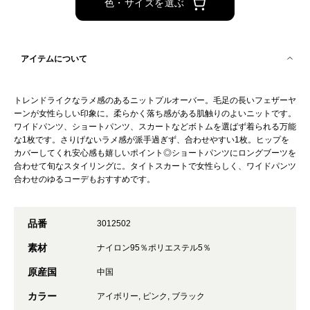
色・サイズを選ぶ
アイテムについて
トレンドライクなラメ感のあるニットプルオーバー。毛足の長いフェザーヤ
ーンが女性らしい印象に。柔らかく落ち感がある肌触りのよいニットです。
ワイドパンツ、ショートパンツ、スカートなどボトムを選ばず着られる万能
な1枚です。さりげないラメ感が派手過ぎず、合わせやすい1枚。ヒップを
カバーしてくれ安心感も嬉しいポイント◎ショートパンツにロングブーツを
合わせて旬なスタイリングに。タイトスカートで女性らしく、ワイドパンツ
合わせのゆるコーデもおすすめです。
品番
3012502
素材
ナイロン95％ポリエステル5％
原産国
中国
カラー
アイボリー, ピンク, ブラック