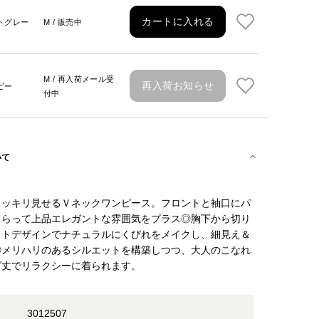
カートに入れる
トグレー
M / 販売中
M / 再入荷メール受
再入荷お知らせ
ビー
付中
いて
スッキリ見せるＶネックワンピース。フロントと袖口にパ
しらって上品エレガントな雰囲気をプラス◎胸下から切り
ストデザインでナチュラルにくびれをメイクし、細見え＆
◎メリハリのあるシルエットを構築しつつ、大人のこなれ
グ丈でリラクシーに着られます。
3012507