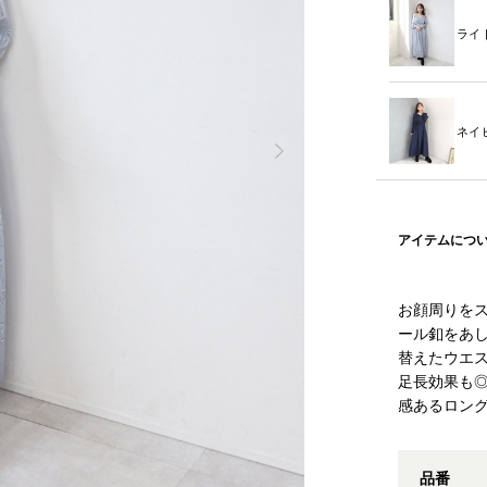
ライ
ネイ
アイテムにつ
お顔周りを
ール釦をあ
替えたウエ
足長効果も
感あるロン
品番