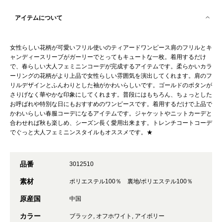
アイテムについて
女性らしい花柄が可愛いフリル使いのティアードワンピース肩のフリルとキ
ャンディースリーブがガーリーでとってもキュートな一枚。着用するだけ
で、春らしい大人フェミニンコーデが完成するアイテムです。柔らかいカラ
ーリングの花柄がより上品で女性らしい雰囲気を演出してくれます。肩のフ
リルデザインとふんわりとした袖がかわいらしいです。ゴールドのボタンが
さりげなく華やかな印象にしてくれます。普段にはもちろん、ちょっとした
お呼ばれや特別な日にもおすすめのワンピースです。着用するだけで上品で
かわいらしい春服コーデになるアイテムです。ジャケットやニットカーデと
合わせれば秋も楽しめ、シーズン長く愛用出来ます。トレンチコートコーデ
でぐっと大人フェミニンスタイルもオススメです。★
品番
3012510
素材
ポリエステル100％ 裏地/ポリエステル100％
原産国
中国
カラー
ブラック, オフホワイト, アイボリー