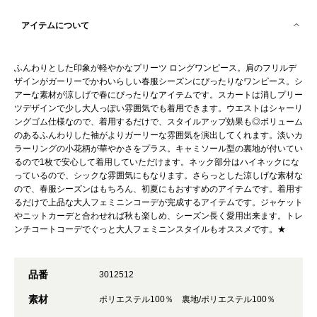
アイテムについて
ふんわりとした印象が軽やかなプリーツ ロングワンピース。肩のフリルデ
ザインがガーリーでかわいらしい春服シーズンにぴったりなワンピース。シ
アーな素材が涼しげで春にぴったりなアイテムです。スカートは消しプリー
ツデザインで少し大人っぽい雰囲気でも着用できます。ウエストはシャーリ
ングゴム仕様なので、着用するだけで、スタイルアップ効果も◎ボリューム
のあるふんわりした袖がよりガーリーな雰囲気を演出してくれます。淡いカ
ラーリングの小花柄が華やかさをプラス。キャミソール型の裏地が付いてい
るので1枚で安心して着用していただけます。ネック部分はハイネックにな
っているので、シックな雰囲気にもなります。さらっとした涼しげな素材な
ので、春服シーズンはもちろん、初夏にもおすすめのアイテムです。着用す
るだけで上品な大人フェミニンコーデが完成するアイテムです。ジャケット
やニットカーデと合わせれば秋も楽しめ、シーズン長く愛用出来ます。トレ
ンチコートコーデでぐっと大人フェミニンスタイルもオススメです。★
品番
3012512
素材
ポリエステル100％ 裏地/ポリエステル100％