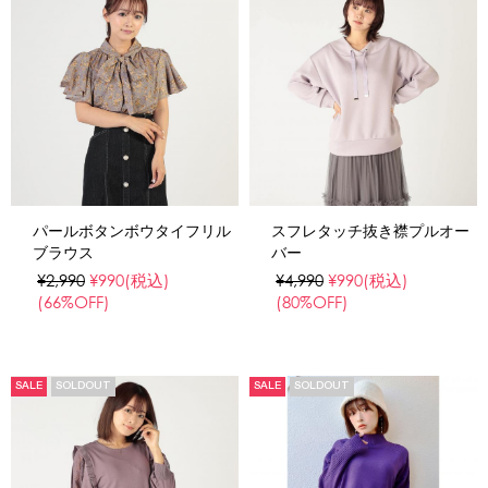
パールボタンボウタイフリル
スフレタッチ抜き襟プルオー
ブラウス
バー
¥2,990
¥990
(税込)
¥4,990
¥990
(税込)
(66%OFF)
(80%OFF)
SALE
SOLDOUT
SALE
SOLDOUT