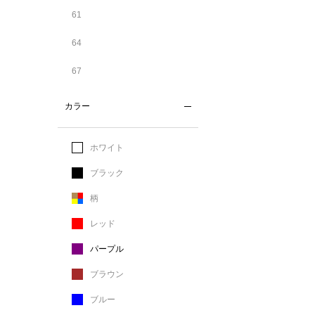
61
64
67
カラー
ホワイト
ブラック
柄
レッド
パープル
ブラウン
ブルー