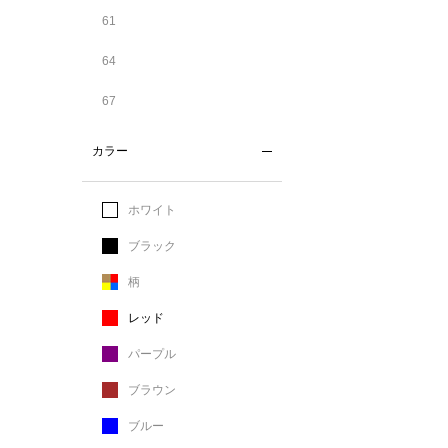
61
64
67
カラー
ホワイト
ブラック
柄
レッド
パープル
ブラウン
ブルー