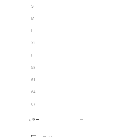
S
M
L
XL
F
58
61
64
67
カラー